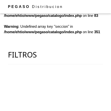
PEGASO
Distribucion
Warning
: Undefined array key "seccion" in
/home/ehtio/www/pegaso/catalogo/index.php
on line
83
Warning
: Undefined array key "seccion" in
/home/ehtio/www/pegaso/catalogo/index.php
on line
351
FILTROS