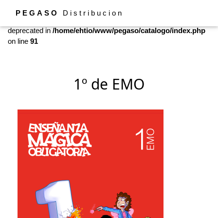
PEGASO
Distribucion
Deprecated
: Constant FILTER_SANITIZE_STRING is
deprecated in
/home/ehtio/www/pegaso/catalogo/index.php
on line
91
1º de EMO